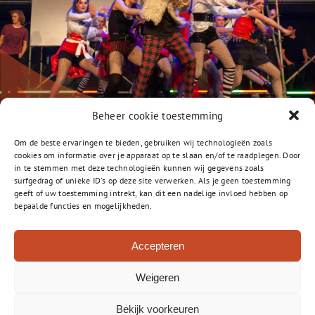
Beheer cookie toestemming
Om de beste ervaringen te bieden, gebruiken wij technologieën zoals
cookies om informatie over je apparaat op te slaan en/of te raadplegen. Door
in te stemmen met deze technologieën kunnen wij gegevens zoals
surfgedrag of unieke ID's op deze site verwerken. Als je geen toestemming
geeft of uw toestemming intrekt, kan dit een nadelige invloed hebben op
bepaalde functies en mogelijkheden.
Accepteren
Vossiuslaan 2-A
1401 RT Bussum
Weigeren
035- 800 3250
035 – 800 3273
(verzuim)
Bekijk voorkeuren
info-gl@gsf.nl