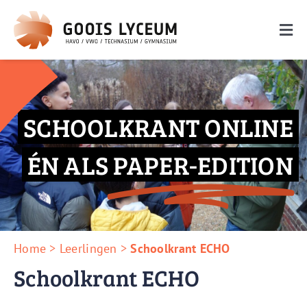
Ga
naar
Togg
inhoud
Navi
De school
Onderwijs
SCHOOLKRANT ONLINE
Ouders
ÉN ALS PAPER-EDITION
Leerlingen
Nieuwe leerlingen
Zoeken
Home
>
Leerlingen
>
Schoolkrant ECHO
naar:
Schoolkrant ECHO