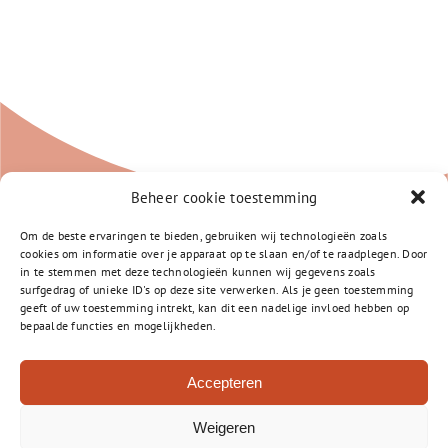
Beheer cookie toestemming
Om de beste ervaringen te bieden, gebruiken wij technologieën zoals
cookies om informatie over je apparaat op te slaan en/of te raadplegen. Door
in te stemmen met deze technologieën kunnen wij gegevens zoals
surfgedrag of unieke ID's op deze site verwerken. Als je geen toestemming
geeft of uw toestemming intrekt, kan dit een nadelige invloed hebben op
bepaalde functies en mogelijkheden.
Accepteren
Vossiuslaan 2-A
1401 RT Bussum
Weigeren
035- 800 3250