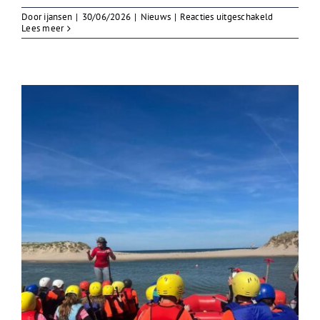
voor
Door
ijansen
|
30/06/2026
|
Nieuws
|
Reacties uitgeschakeld
Uitslag
Lees meer
geslaagden
na
2e
Tijdvak