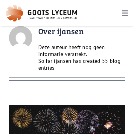
Ga
naar
Togg
inhoud
Navi
Over
ijansen
De school
Onderwijs
Deze auteur heeft nog geen
informatie verstrekt.
Ouders
So far ijansen has created 55 blog
entries.
Leerlingen
Nieuwe leerlingen
Zoeken
naar: