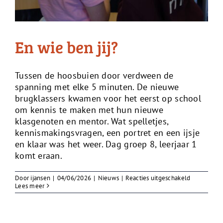
En wie ben jij?
Tussen de hoosbuien door verdween de
spanning met elke 5 minuten. De nieuwe
brugklassers kwamen voor het eerst op school
om kennis te maken met hun nieuwe
klasgenoten en mentor. Wat spelletjes,
kennismakingsvragen, een portret en een ijsje
en klaar was het weer. Dag groep 8, leerjaar 1
komt eraan.
voor
Door
ijansen
|
04/06/2026
|
Nieuws
|
Reacties uitgeschakeld
En
Lees meer
wie
ben
jij?