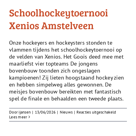
Schoolhockeytoernooi
Xenios Amstelveen
Onze hockeyers en hockeysters stonden te
vlammen tijdens het schoolhockeytoernooi op
de velden van Xenios. Het Goois deed mee met
maarliefst vier topteams De jongens
bovenbouw toonden zich ongeslagen
kampioenen! Zij lieten hoogstaand hockey zien
en hebben simpelweg alles gewonnen. De
meisjes bovenbouw bereikten met fantastisch
spel de finale en behaalden een tweede plaats.
voor
Door
ijansen
|
13/06/2026
|
Nieuws
|
Reacties uitgeschakeld
Schoolhock
Lees meer
Xenios
Amstelvee