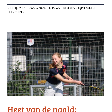
voor
Door
ijansen
|
29/06/2026
|
Nieuws
|
Reacties uitgeschakeld
Uit
Lees meer
met
je
klasgenote
Heet van de naald: