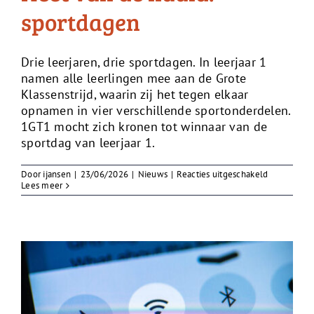
sportdagen
Drie leerjaren, drie sportdagen. In leerjaar 1
namen alle leerlingen mee aan de Grote
Klassenstrijd, waarin zij het tegen elkaar
opnamen in vier verschillende sportonderdelen.
1GT1 mocht zich kronen tot winnaar van de
sportdag van leerjaar 1.
voor
Door
ijansen
|
23/06/2026
|
Nieuws
|
Reacties uitgeschakeld
Heet
Lees meer
van
de
naald:
sportdagen