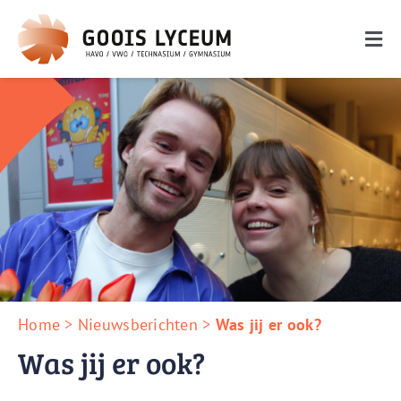
Ga
naar
Togg
inhoud
Navi
De school
Onderwijs
Ouders
Leerlingen
Nieuwe leerlingen
Zoeken
Home
>
Nieuwsberichten
>
Was jij er ook?
naar:
Was jij er ook?